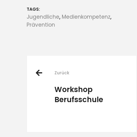
TAGS:
Jugendliche
,
Medienkompetenz
,
Prävention
Post
Zurück
navigation
Workshop
Berufsschule